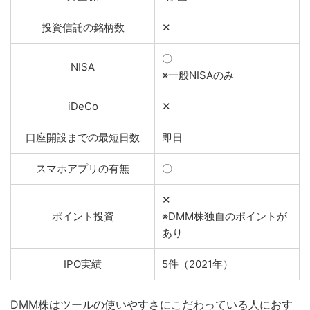
投資信託の銘柄数
✕
〇
NISA
※一般NISAのみ
iDeCo
✕
口座開設までの最短日数
即日
スマホアプリの有無
〇
✕
ポイント投資
※DMM株独自のポイントが
あり
IPO実績
5件（2021年）
DMM株はツールの使いやすさにこだわっている人におす