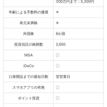
300万円まで：3,300円
年齢による手数料の優遇
✕
単元未満株
✕
外国株
6か国
投資信託の銘柄数
2,650
NISA
〇
iDeCo
〇
口座開設までの最短日数
翌営業日
スマホアプリの有無
〇
ポイント投資
〇