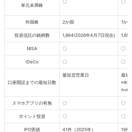
〇
〇
単元未満株
外国株
2か国
1か国
投資信託の銘柄数
1,864(2026年4月7日現在)
1,8
NISA
〇
〇
iDeCo
〇
〇
最短翌営業日
最短
口座開設までの最短日数
※推奨
And
スマホアプリの有無
〇
〇
ポイント投資
〇
〇
IPO実績
41件（2025年）
19件