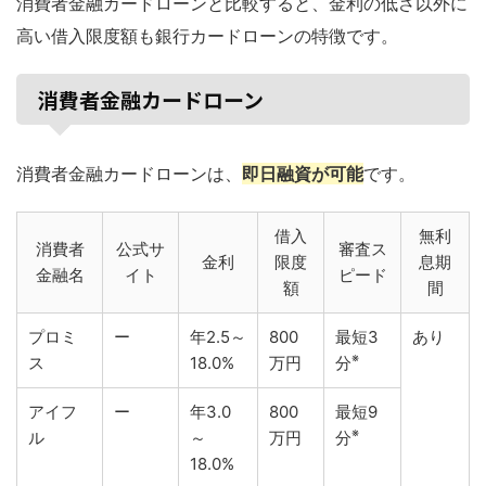
消費者金融カードローンと比較すると、金利の低さ以外に
高い借入限度額も銀行カードローンの特徴です。
消費者金融カードローン
消費者金融カードローンは、
即日融資が可能
です。
借入
無利
消費者
公式サ
審査ス
金利
限度
息期
金融名
イト
ピード
額
間
プロミ
ー
年2.5～
800
最短3
あり
※
ス
18.0%
万円
分
アイフ
ー
年3.0
800
最短9
※
ル
～
万円
分
18.0%