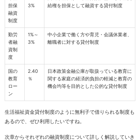
担保
3%
給権を担保として融資する貸付制度
融資
制度
勤労
1%～
中小企業で働く方や育児・会議休業者、
者融
3%
離職者に対する貸付制度
資制
度
国の
2.40
日本政策金融公庫が取扱っている教育に
教育
％
関する家庭の経済的負担の軽減と教育の
ロー
機会均等を目的とした公的な貸付制度
ン
生活福祉資金貸付制度のように無利子で借りられる制度も
あるので、ぜひ利用したいですね。
次章からそれぞれの融資制度について詳しく解説していき