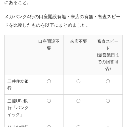
にあること。
メガバンク4行の口座開設有無・来店の有無・審査スピー
ドを比較したものを以下にまとめました。
口座開設不
来店不要
審査スピー
要
ド
(翌営業日ま
での回答可
否)
三井住友銀
〇
〇
〇
行
三菱UFJ銀
〇
〇
〇
行「バンク
イック」